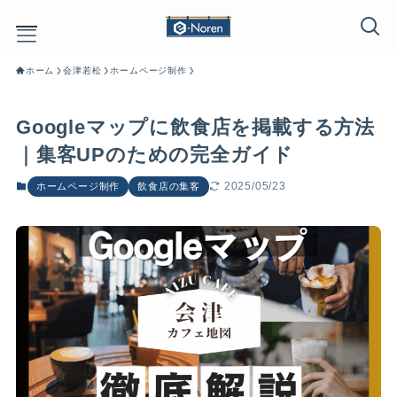
ホーム
会津若松
ホームページ制作
Googleマップに飲食店を掲載する方法
｜集客UPのための完全ガイド
2025/05/23
ホームページ制作
飲食店の集客
Documents
まずは資料請求
Free Estimates