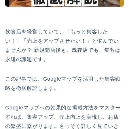
見積もり(無料)
Customer Voice
お客様の声
WORKS
飲食店を経営していて、「もっと集客した
制作実績
い！」「売上をアップさせたい！」と悩んでい
FLOW
ませんか？ 新規開店後も、既存店でも、集客は
ご依頼の流れ
永遠の課題です。
Q&A
よくある質問
この記事では、Googleマップを活用した集客戦
Company
略を徹底解説します。
運営会社
Googleマップへの効果的な掲載方法をマスター
すれば、集客アップ、売上向上を実現し、お店
の繁盛に繋がります。さっそく詳しく見ていき